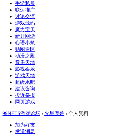
手游私服
联运推广
讨论交流
游戏源码
魔力宝贝
新开网游
心语小筑
贴图专区
动漫之殿
音乐天地
影视娱乐
游戏天地
超级水吧
建议咨询
投诉举报
网页游戏
99NETS游戏论坛
›
火星魔兽
›
个人资料
加为好友
发送消息