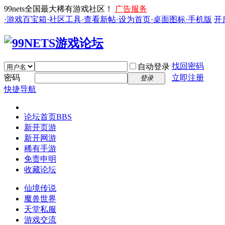
99nets全国最大稀有游戏社区！
广告服务
·游戏百宝箱
·社区工具
·查看新帖
·设为首页
·桌面图标
·手机版
开
找回密码
自动登录
密码
立即注册
登录
快捷导航
论坛首页
BBS
新开页游
新开网游
稀有手游
免责申明
收藏论坛
仙境传说
魔兽世界
天堂私服
游戏交流