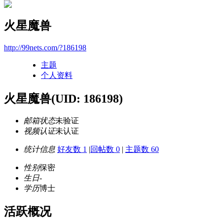
火星魔兽
http://99nets.com/?186198
主题
个人资料
火星魔兽
(UID: 186198)
邮箱状态
未验证
视频认证
未认证
统计信息
好友数 1
|
回帖数 0
|
主题数 60
性别
保密
生日
-
学历
博士
活跃概况