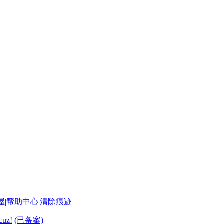
屋
|
帮助中心
|
清除痕迹
cuz!
(已备案)