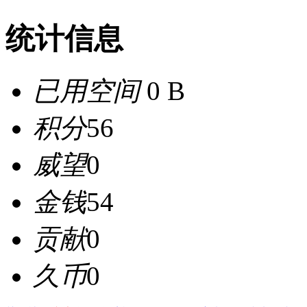
统计信息
已用空间
0 B
积分
56
威望
0
金钱
54
贡献
0
久币
0