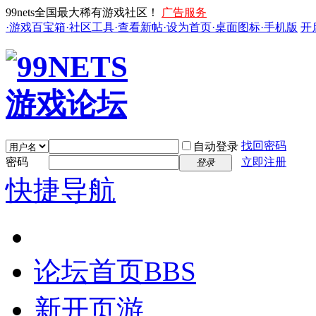
99nets全国最大稀有游戏社区！
广告服务
·游戏百宝箱
·社区工具
·查看新帖
·设为首页
·桌面图标
·手机版
开
找回密码
自动登录
密码
立即注册
登录
快捷导航
论坛首页
BBS
新开页游