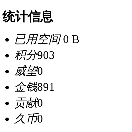
统计信息
已用空间
0 B
积分
903
威望
0
金钱
891
贡献
0
久币
0