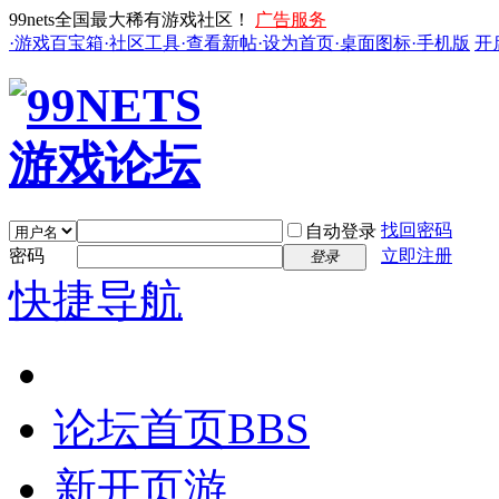
99nets全国最大稀有游戏社区！
广告服务
·游戏百宝箱
·社区工具
·查看新帖
·设为首页
·桌面图标
·手机版
开
找回密码
自动登录
密码
立即注册
登录
快捷导航
论坛首页
BBS
新开页游