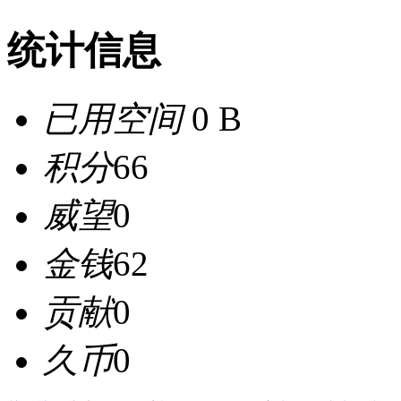
统计信息
已用空间
0 B
积分
66
威望
0
金钱
62
贡献
0
久币
0