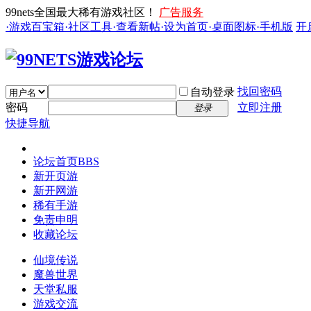
99nets全国最大稀有游戏社区！
广告服务
·游戏百宝箱
·社区工具
·查看新帖
·设为首页
·桌面图标
·手机版
开
找回密码
自动登录
密码
立即注册
登录
快捷导航
论坛首页
BBS
新开页游
新开网游
稀有手游
免责申明
收藏论坛
仙境传说
魔兽世界
天堂私服
游戏交流