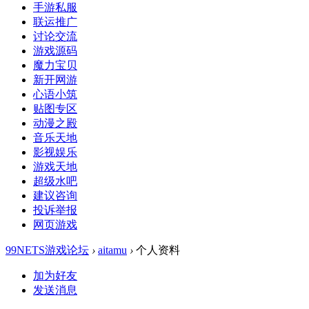
手游私服
联运推广
讨论交流
游戏源码
魔力宝贝
新开网游
心语小筑
贴图专区
动漫之殿
音乐天地
影视娱乐
游戏天地
超级水吧
建议咨询
投诉举报
网页游戏
99NETS游戏论坛
›
aitamu
›
个人资料
加为好友
发送消息