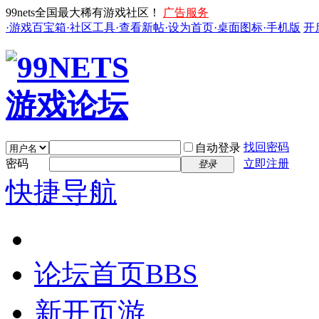
99nets全国最大稀有游戏社区！
广告服务
·游戏百宝箱
·社区工具
·查看新帖
·设为首页
·桌面图标
·手机版
开
找回密码
自动登录
密码
立即注册
登录
快捷导航
论坛首页
BBS
新开页游