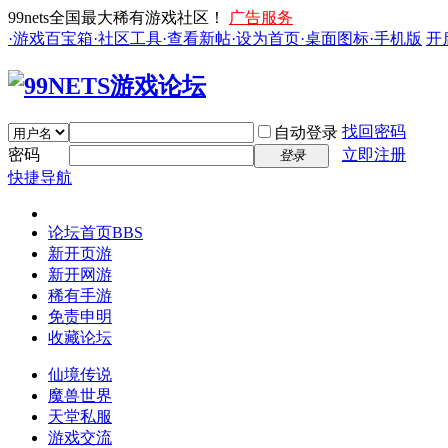
99nets全国最大稀有游戏社区！
广告服务
·游戏百宝箱
·社区工具
·查看新帖
·设为首页
·桌面图标
·手机版
开
找回密码
自动登录
密码
立即注册
登录
快捷导航
论坛首页
BBS
新开页游
新开网游
稀有手游
免责申明
收藏论坛
仙境传说
魔兽世界
天堂私服
游戏交流