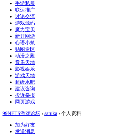
手游私服
联运推广
讨论交流
游戏源码
魔力宝贝
新开网游
心语小筑
贴图专区
动漫之殿
音乐天地
影视娱乐
游戏天地
超级水吧
建议咨询
投诉举报
网页游戏
99NETS游戏论坛
›
saruka
›
个人资料
加为好友
发送消息