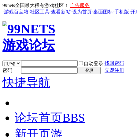
99nets全国最大稀有游戏社区！
广告服务
·游戏百宝箱
·社区工具
·查看新帖
·设为首页
·桌面图标
·手机版
开
找回密码
自动登录
密码
立即注册
登录
快捷导航
论坛首页
BBS
新开页游