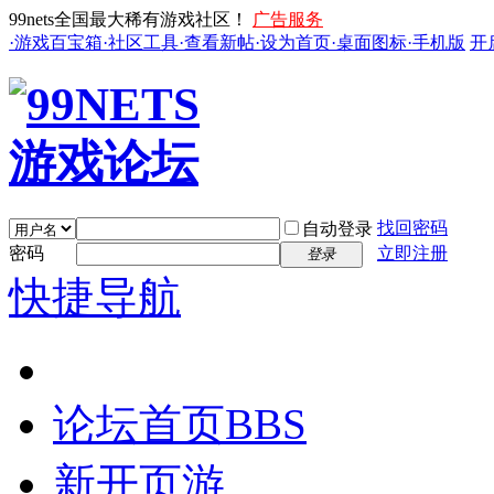
99nets全国最大稀有游戏社区！
广告服务
·游戏百宝箱
·社区工具
·查看新帖
·设为首页
·桌面图标
·手机版
开
找回密码
自动登录
密码
立即注册
登录
快捷导航
论坛首页
BBS
新开页游