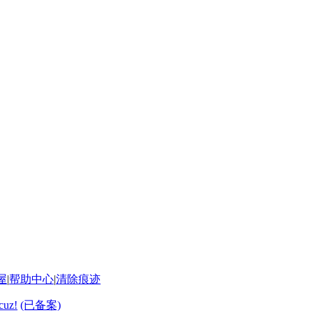
屋
|
帮助中心
|
清除痕迹
cuz!
(已备案)