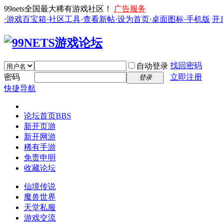
99nets全国最大稀有游戏社区！
广告服务
·游戏百宝箱
·社区工具
·查看新帖
·设为首页
·桌面图标
·手机版
开
找回密码
自动登录
密码
立即注册
登录
快捷导航
论坛首页
BBS
新开页游
新开网游
稀有手游
免责申明
收藏论坛
仙境传说
魔兽世界
天堂私服
游戏交流