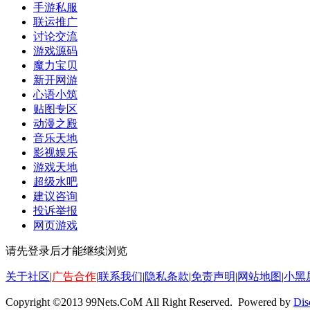
手游私服
联运推广
讨论交流
游戏源码
魔力宝贝
新开网游
心语小筑
贴图专区
动漫之殿
音乐天地
影视娱乐
游戏天地
超级水吧
建议咨询
投诉举报
网页游戏
请先登录后才能继续浏览
关于社区
|
广告合作
|
联系我们
|
隐私条款
|
免责声明
|
网站地图
|
小黑
Copyright ©2013 99Nets.CoM All Right Reserved. Powered by
Dis