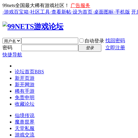
99nets全国最大稀有游戏社区！
广告服务
·游戏百宝箱
·社区工具
·查看新帖
·设为首页
·桌面图标
·手机版
开
找回密码
自动登录
密码
立即注册
登录
快捷导航
论坛首页
BBS
新开页游
新开网游
稀有手游
免责申明
收藏论坛
仙境传说
魔兽世界
天堂私服
游戏交流