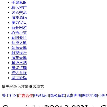
手游私服
联运推广
讨论交流
游戏源码
魔力宝贝
新开网游
心语小筑
贴图专区
动漫之殿
音乐天地
影视娱乐
游戏天地
超级水吧
建议咨询
投诉举报
网页游戏
请先登录后才能继续浏览
关于社区
|
广告合作
|
联系我们
|
隐私条款
|
免责声明
|
网站地图
|
小黑