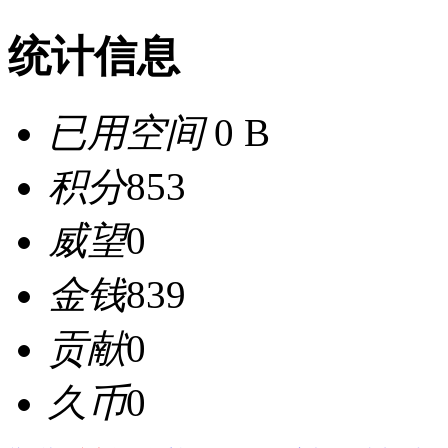
统计信息
已用空间
0 B
积分
853
威望
0
金钱
839
贡献
0
久币
0