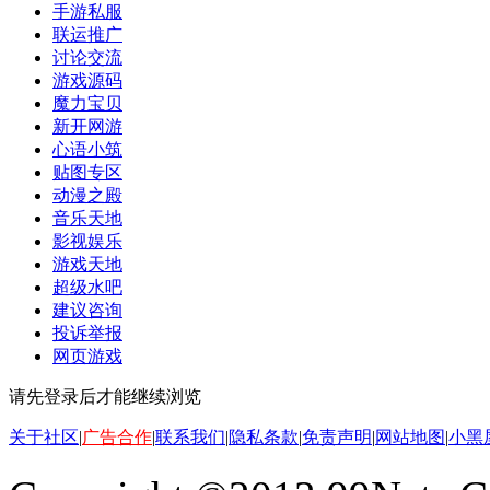
手游私服
联运推广
讨论交流
游戏源码
魔力宝贝
新开网游
心语小筑
贴图专区
动漫之殿
音乐天地
影视娱乐
游戏天地
超级水吧
建议咨询
投诉举报
网页游戏
请先登录后才能继续浏览
关于社区
|
广告合作
|
联系我们
|
隐私条款
|
免责声明
|
网站地图
|
小黑