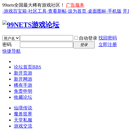
99nets全国最大稀有游戏社区！
广告服务
·游戏百宝箱
·社区工具
·查看新帖
·设为首页
·桌面图标
·手机版
开
找回密码
自动登录
密码
立即注册
登录
快捷导航
论坛首页
BBS
新开页游
新开网游
稀有手游
免责申明
收藏论坛
仙境传说
魔兽世界
天堂私服
游戏交流