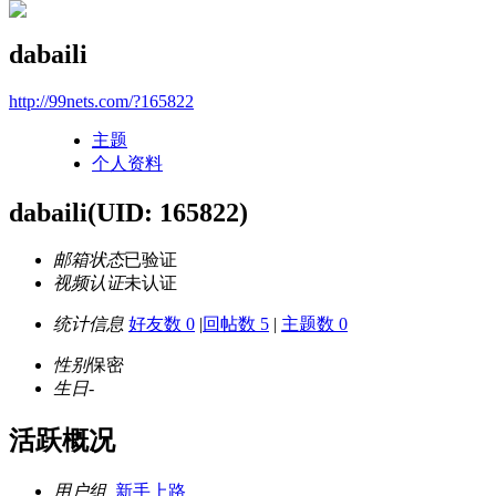
dabaili
http://99nets.com/?165822
主题
个人资料
dabaili
(UID: 165822)
邮箱状态
已验证
视频认证
未认证
统计信息
好友数 0
|
回帖数 5
|
主题数 0
性别
保密
生日
-
活跃概况
用户组
新手上路