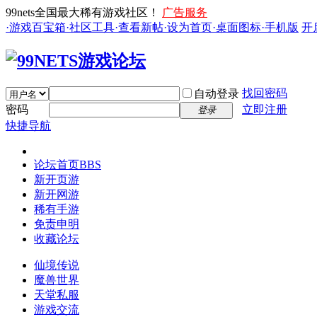
99nets全国最大稀有游戏社区！
广告服务
·游戏百宝箱
·社区工具
·查看新帖
·设为首页
·桌面图标
·手机版
开
找回密码
自动登录
密码
立即注册
登录
快捷导航
论坛首页
BBS
新开页游
新开网游
稀有手游
免责申明
收藏论坛
仙境传说
魔兽世界
天堂私服
游戏交流