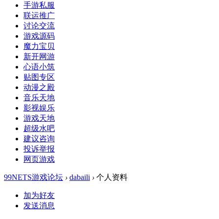
手游私服
联运推广
讨论交流
游戏源码
魔力宝贝
新开网游
心语小筑
贴图专区
动漫之殿
音乐天地
影视娱乐
游戏天地
超级水吧
建议咨询
投诉举报
网页游戏
99NETS游戏论坛
›
dabaili
›
个人资料
加为好友
发送消息