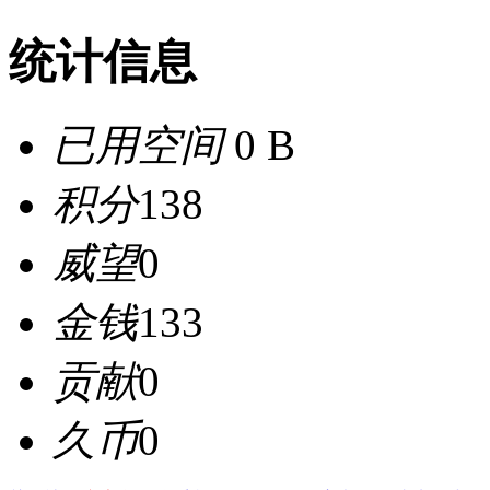
统计信息
已用空间
0 B
积分
138
威望
0
金钱
133
贡献
0
久币
0