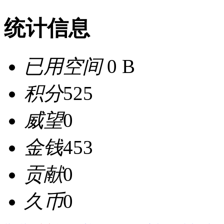
统计信息
已用空间
0 B
积分
525
威望
0
金钱
453
贡献
0
久币
0