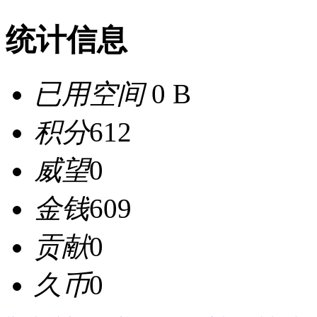
统计信息
已用空间
0 B
积分
612
威望
0
金钱
609
贡献
0
久币
0