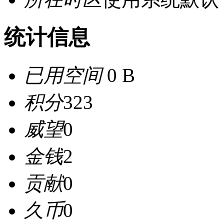
统计信息
已用空间
0 B
积分
323
威望
0
金钱
2
贡献
0
久币
0