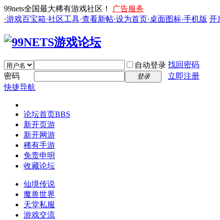
99nets全国最大稀有游戏社区！
广告服务
·游戏百宝箱
·社区工具
·查看新帖
·设为首页
·桌面图标
·手机版
开
找回密码
自动登录
密码
立即注册
登录
快捷导航
论坛首页
BBS
新开页游
新开网游
稀有手游
免责申明
收藏论坛
仙境传说
魔兽世界
天堂私服
游戏交流