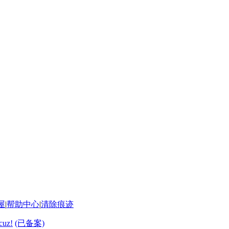
屋
|
帮助中心
|
清除痕迹
cuz!
(已备案)