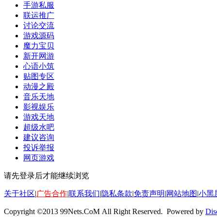
手游私服
联运推广
讨论交流
游戏源码
魔力宝贝
新开网游
心语小筑
贴图专区
动漫之殿
音乐天地
影视娱乐
游戏天地
超级水吧
建议咨询
投诉举报
网页游戏
请先登录后才能继续浏览
关于社区
|
广告合作
|
联系我们
|
隐私条款
|
免责声明
|
网站地图
|
小黑
Copyright ©2013 99Nets.CoM All Right Reserved. Powered by
Dis