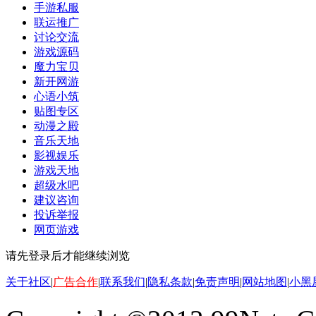
手游私服
联运推广
讨论交流
游戏源码
魔力宝贝
新开网游
心语小筑
贴图专区
动漫之殿
音乐天地
影视娱乐
游戏天地
超级水吧
建议咨询
投诉举报
网页游戏
请先登录后才能继续浏览
关于社区
|
广告合作
|
联系我们
|
隐私条款
|
免责声明
|
网站地图
|
小黑