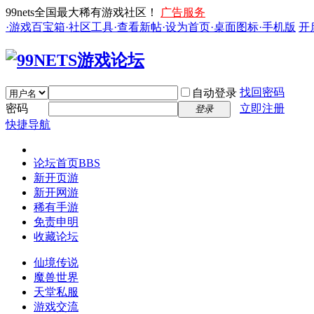
99nets全国最大稀有游戏社区！
广告服务
·游戏百宝箱
·社区工具
·查看新帖
·设为首页
·桌面图标
·手机版
开
找回密码
自动登录
密码
立即注册
登录
快捷导航
论坛首页
BBS
新开页游
新开网游
稀有手游
免责申明
收藏论坛
仙境传说
魔兽世界
天堂私服
游戏交流