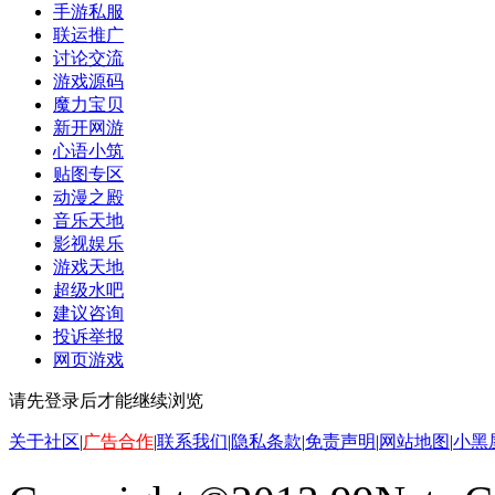
手游私服
联运推广
讨论交流
游戏源码
魔力宝贝
新开网游
心语小筑
贴图专区
动漫之殿
音乐天地
影视娱乐
游戏天地
超级水吧
建议咨询
投诉举报
网页游戏
请先登录后才能继续浏览
关于社区
|
广告合作
|
联系我们
|
隐私条款
|
免责声明
|
网站地图
|
小黑