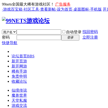
99nets全国最大稀有游戏社区！
广告服务
·游戏百宝箱
·社区工具
·查看新帖
·设为首页
·桌面图标
·手机版
开
找回密码
自动登录
密码
立即注册
登录
快捷导航
论坛首页
BBS
新开页游
新开网游
稀有手游
免责申明
收藏论坛
仙境传说
魔兽世界
天堂私服
游戏交流