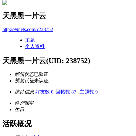
天黑黑一片云
http://99nets.com/?238752
主题
个人资料
天黑黑一片云
(UID: 238752)
邮箱状态
已验证
视频认证
未认证
统计信息
好友数 0
|
回帖数 87
|
主题数 9
性别
保密
生日
-
活跃概况