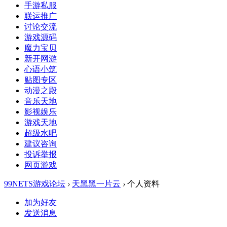
手游私服
联运推广
讨论交流
游戏源码
魔力宝贝
新开网游
心语小筑
贴图专区
动漫之殿
音乐天地
影视娱乐
游戏天地
超级水吧
建议咨询
投诉举报
网页游戏
99NETS游戏论坛
›
天黑黑一片云
›
个人资料
加为好友
发送消息