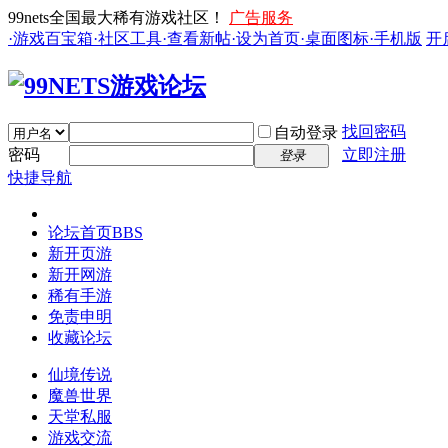
99nets全国最大稀有游戏社区！
广告服务
·游戏百宝箱
·社区工具
·查看新帖
·设为首页
·桌面图标
·手机版
开
找回密码
自动登录
密码
立即注册
登录
快捷导航
论坛首页
BBS
新开页游
新开网游
稀有手游
免责申明
收藏论坛
仙境传说
魔兽世界
天堂私服
游戏交流