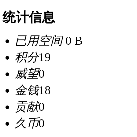
统计信息
已用空间
0 B
积分
19
威望
0
金钱
18
贡献
0
久币
0