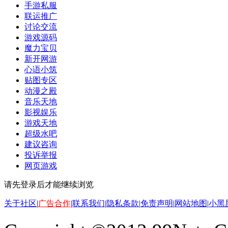
手游私服
联运推广
讨论交流
游戏源码
魔力宝贝
新开网游
心语小筑
贴图专区
动漫之殿
音乐天地
影视娱乐
游戏天地
超级水吧
建议咨询
投诉举报
网页游戏
请先登录后才能继续浏览
关于社区
|
广告合作
|
联系我们
|
隐私条款
|
免责声明
|
网站地图
|
小黑