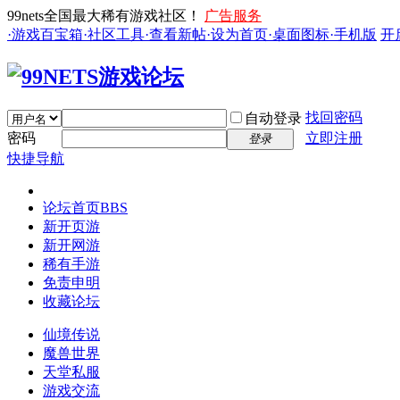
99nets全国最大稀有游戏社区！
广告服务
·游戏百宝箱
·社区工具
·查看新帖
·设为首页
·桌面图标
·手机版
开
找回密码
自动登录
密码
立即注册
登录
快捷导航
论坛首页
BBS
新开页游
新开网游
稀有手游
免责申明
收藏论坛
仙境传说
魔兽世界
天堂私服
游戏交流