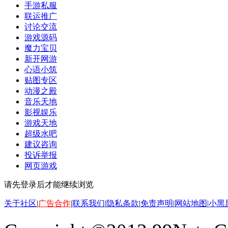
手游私服
联运推广
讨论交流
游戏源码
魔力宝贝
新开网游
心语小筑
贴图专区
动漫之殿
音乐天地
影视娱乐
游戏天地
超级水吧
建议咨询
投诉举报
网页游戏
请先登录后才能继续浏览
关于社区
|
广告合作
|
联系我们
|
隐私条款
|
免责声明
|
网站地图
|
小黑