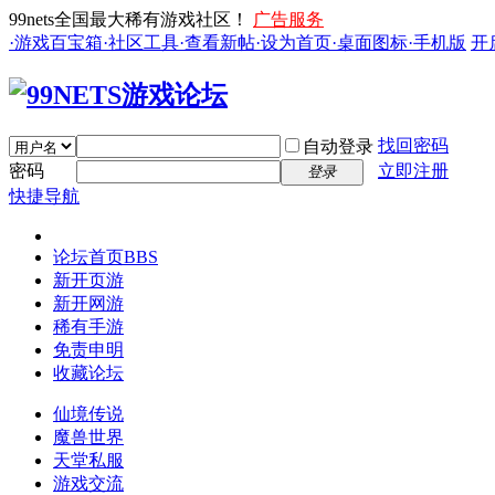
99nets全国最大稀有游戏社区！
广告服务
·游戏百宝箱
·社区工具
·查看新帖
·设为首页
·桌面图标
·手机版
开
找回密码
自动登录
密码
立即注册
登录
快捷导航
论坛首页
BBS
新开页游
新开网游
稀有手游
免责申明
收藏论坛
仙境传说
魔兽世界
天堂私服
游戏交流