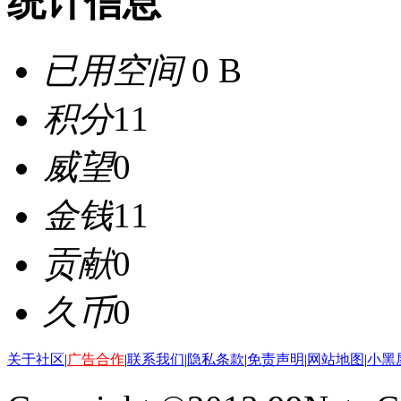
统计信息
已用空间
0 B
积分
11
威望
0
金钱
11
贡献
0
久币
0
关于社区
|
广告合作
|
联系我们
|
隐私条款
|
免责声明
|
网站地图
|
小黑