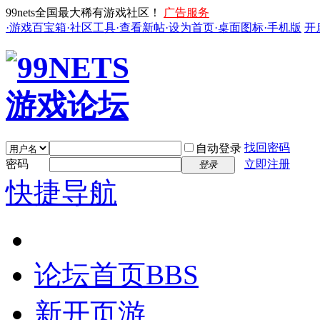
99nets全国最大稀有游戏社区！
广告服务
·游戏百宝箱
·社区工具
·查看新帖
·设为首页
·桌面图标
·手机版
开
找回密码
自动登录
密码
立即注册
登录
快捷导航
论坛首页
BBS
新开页游