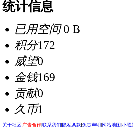
统计信息
已用空间
0 B
积分
172
威望
0
金钱
169
贡献
0
久币
1
关于社区
|
广告合作
|
联系我们
|
隐私条款
|
免责声明
|
网站地图
|
小黑