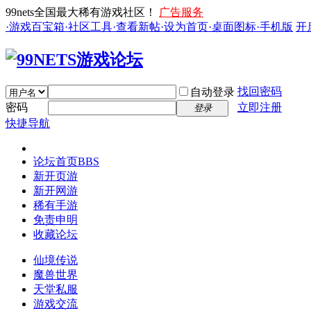
99nets全国最大稀有游戏社区！
广告服务
·游戏百宝箱
·社区工具
·查看新帖
·设为首页
·桌面图标
·手机版
开
找回密码
自动登录
密码
立即注册
登录
快捷导航
论坛首页
BBS
新开页游
新开网游
稀有手游
免责申明
收藏论坛
仙境传说
魔兽世界
天堂私服
游戏交流