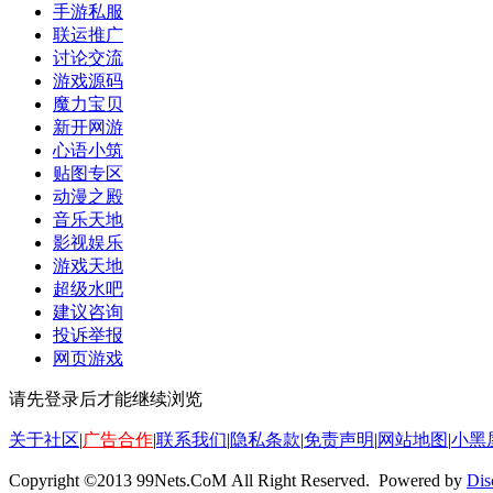
手游私服
联运推广
讨论交流
游戏源码
魔力宝贝
新开网游
心语小筑
贴图专区
动漫之殿
音乐天地
影视娱乐
游戏天地
超级水吧
建议咨询
投诉举报
网页游戏
请先登录后才能继续浏览
关于社区
|
广告合作
|
联系我们
|
隐私条款
|
免责声明
|
网站地图
|
小黑
Copyright ©2013 99Nets.CoM All Right Reserved. Powered by
Dis