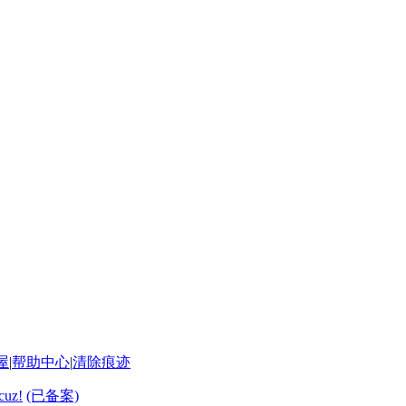
屋
|
帮助中心
|
清除痕迹
cuz!
(已备案)