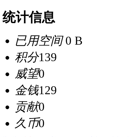
统计信息
已用空间
0 B
积分
139
威望
0
金钱
129
贡献
0
久币
0