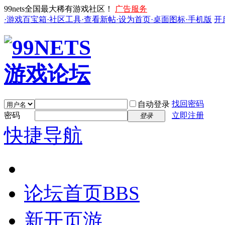
99nets全国最大稀有游戏社区！
广告服务
·游戏百宝箱
·社区工具
·查看新帖
·设为首页
·桌面图标
·手机版
开
找回密码
自动登录
密码
立即注册
登录
快捷导航
论坛首页
BBS
新开页游