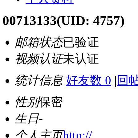
00713133
(UID: 4757)
邮箱状态
已验证
视频认证
未认证
统计信息
好友数 0
|
回帖
性别
保密
生日
-
个人主页
http://