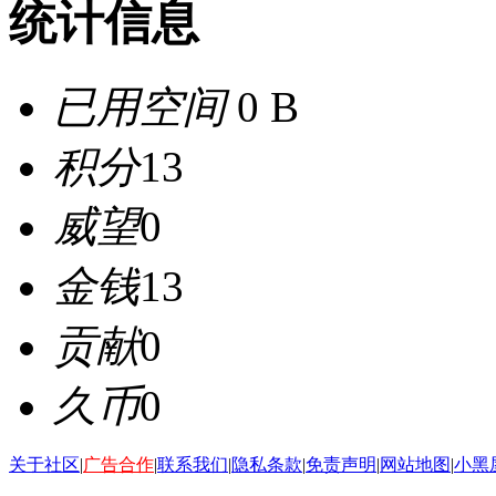
统计信息
已用空间
0 B
积分
13
威望
0
金钱
13
贡献
0
久币
0
关于社区
|
广告合作
|
联系我们
|
隐私条款
|
免责声明
|
网站地图
|
小黑