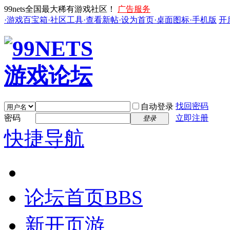
99nets全国最大稀有游戏社区！
广告服务
·游戏百宝箱
·社区工具
·查看新帖
·设为首页
·桌面图标
·手机版
开
找回密码
自动登录
密码
立即注册
登录
快捷导航
论坛首页
BBS
新开页游