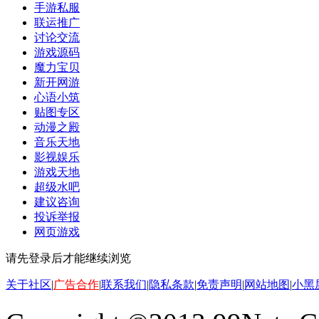
手游私服
联运推广
讨论交流
游戏源码
魔力宝贝
新开网游
心语小筑
贴图专区
动漫之殿
音乐天地
影视娱乐
游戏天地
超级水吧
建议咨询
投诉举报
网页游戏
请先登录后才能继续浏览
关于社区
|
广告合作
|
联系我们
|
隐私条款
|
免责声明
|
网站地图
|
小黑