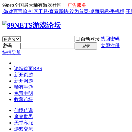
99nets全国最大稀有游戏社区！
广告服务
·游戏百宝箱
·社区工具
·查看新帖
·设为首页
·桌面图标
·手机版
开
找回密码
自动登录
密码
立即注册
登录
快捷导航
论坛首页
BBS
新开页游
新开网游
稀有手游
免责申明
收藏论坛
仙境传说
魔兽世界
天堂私服
游戏交流