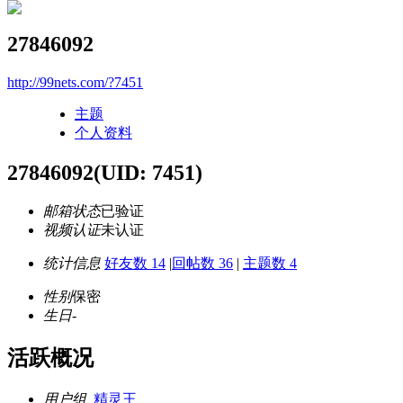
27846092
http://99nets.com/?7451
主题
个人资料
27846092
(UID: 7451)
邮箱状态
已验证
视频认证
未认证
统计信息
好友数 14
|
回帖数 36
|
主题数 4
性别
保密
生日
-
活跃概况
用户组
精灵王