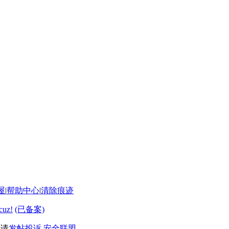
屋
|
帮助中心
|
清除痕迹
cuz!
(已备案)
利请
发帖投诉
安全联盟