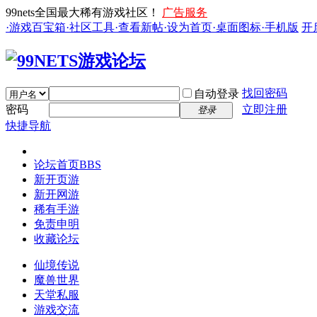
99nets全国最大稀有游戏社区！
广告服务
·游戏百宝箱
·社区工具
·查看新帖
·设为首页
·桌面图标
·手机版
开
找回密码
自动登录
密码
立即注册
登录
快捷导航
论坛首页
BBS
新开页游
新开网游
稀有手游
免责申明
收藏论坛
仙境传说
魔兽世界
天堂私服
游戏交流