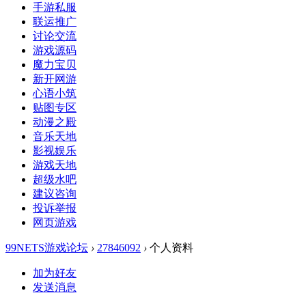
手游私服
联运推广
讨论交流
游戏源码
魔力宝贝
新开网游
心语小筑
贴图专区
动漫之殿
音乐天地
影视娱乐
游戏天地
超级水吧
建议咨询
投诉举报
网页游戏
99NETS游戏论坛
›
27846092
›
个人资料
加为好友
发送消息