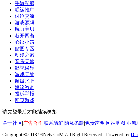
手游私服
联运推广
讨论交流
游戏源码
魔力宝贝
新开网游
心语小筑
贴图专区
动漫之殿
音乐天地
影视娱乐
游戏天地
超级水吧
建议咨询
投诉举报
网页游戏
请先登录后才能继续浏览
关于社区
|
广告合作
|
联系我们
|
隐私条款
|
免责声明
|
网站地图
|
小黑
Copyright ©2013 99Nets.CoM All Right Reserved. Powered by
Dis