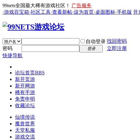
99nets全国最大稀有游戏社区！
广告服务
·游戏百宝箱
·社区工具
·查看新帖
·设为首页
·桌面图标
·手机版
开
找回密码
自动登录
密码
立即注册
登录
快捷导航
论坛首页
BBS
新开页游
新开网游
稀有手游
免责申明
收藏论坛
仙境传说
魔兽世界
天堂私服
游戏交流