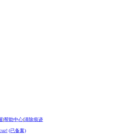
屋
|
帮助中心
|
清除痕迹
cuz!
(已备案)