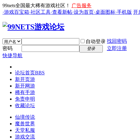
99nets全国最大稀有游戏社区！
广告服务
·游戏百宝箱
·社区工具
·查看新帖
·设为首页
·桌面图标
·手机版
开
找回密码
自动登录
密码
立即注册
登录
快捷导航
论坛首页
BBS
新开页游
新开网游
稀有手游
免责申明
收藏论坛
仙境传说
魔兽世界
天堂私服
游戏交流