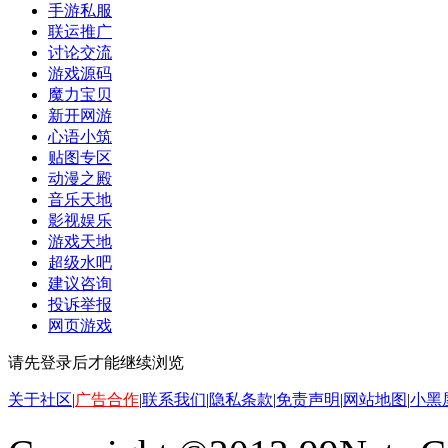
手游私服
联运推广
讨论交流
游戏源码
魔力宝贝
新开网游
心语小筑
贴图专区
动漫之殿
音乐天地
影视娱乐
游戏天地
超级水吧
建议咨询
投诉举报
网页游戏
请先登录后才能继续浏览
关于社区
|
广告合作
|
联系我们
|
隐私条款
|
免责声明
|
网站地图
|
小黑