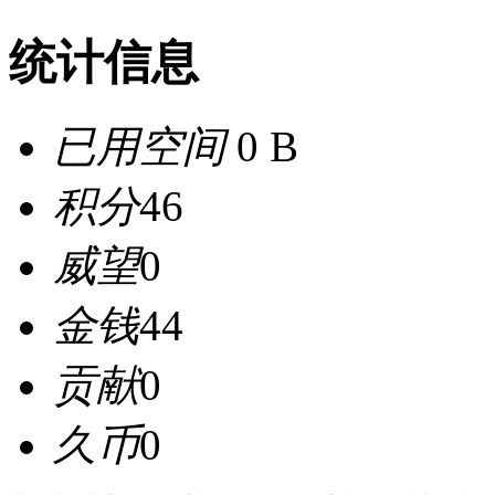
统计信息
已用空间
0 B
积分
46
威望
0
金钱
44
贡献
0
久币
0