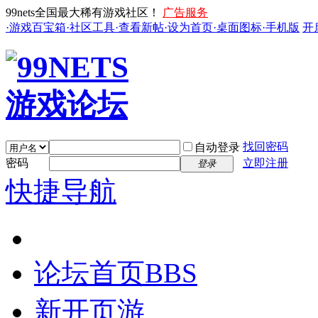
99nets全国最大稀有游戏社区！
广告服务
·游戏百宝箱
·社区工具
·查看新帖
·设为首页
·桌面图标
·手机版
开
找回密码
自动登录
密码
立即注册
登录
快捷导航
论坛首页
BBS
新开页游