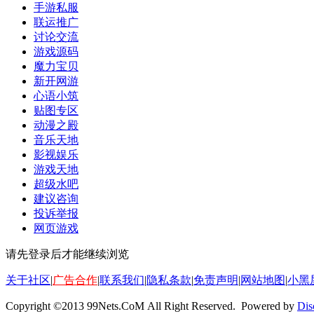
手游私服
联运推广
讨论交流
游戏源码
魔力宝贝
新开网游
心语小筑
贴图专区
动漫之殿
音乐天地
影视娱乐
游戏天地
超级水吧
建议咨询
投诉举报
网页游戏
请先登录后才能继续浏览
关于社区
|
广告合作
|
联系我们
|
隐私条款
|
免责声明
|
网站地图
|
小黑
Copyright ©2013 99Nets.CoM All Right Reserved. Powered by
Dis