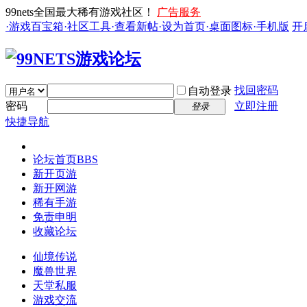
99nets全国最大稀有游戏社区！
广告服务
·游戏百宝箱
·社区工具
·查看新帖
·设为首页
·桌面图标
·手机版
开
找回密码
自动登录
密码
立即注册
登录
快捷导航
论坛首页
BBS
新开页游
新开网游
稀有手游
免责申明
收藏论坛
仙境传说
魔兽世界
天堂私服
游戏交流