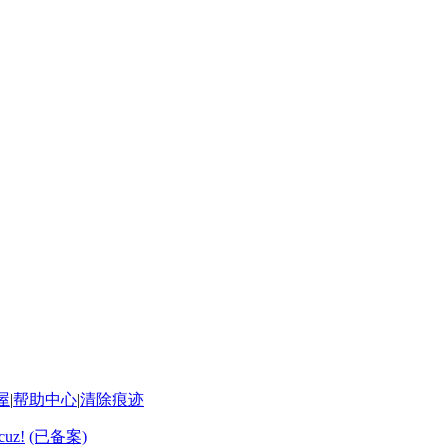
屋
|
帮助中心
|
清除痕迹
cuz!
(已备案)