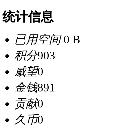
统计信息
已用空间
0 B
积分
903
威望
0
金钱
891
贡献
0
久币
0