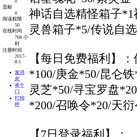
0
贡献
神话自选精怪箱子*1
0
阅读权限
50
灵兽箱子*5/传说自选
在线时间
768 小
时
注册时间
【每日免费福利】：仙桃
2017-
8-1
*100/庚金*50/昆仑铁
发消
息
串个
灵芝*50/寻宝罗盘*2
门
打招
*200/召唤令*20/天衍令
呼
【7日登录福利】：