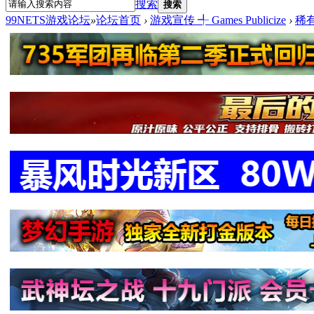
搜索
搜索
99NETS游戏论坛
»
论坛首页
›
游戏宣传 ╃ Games Publicize
›
稀