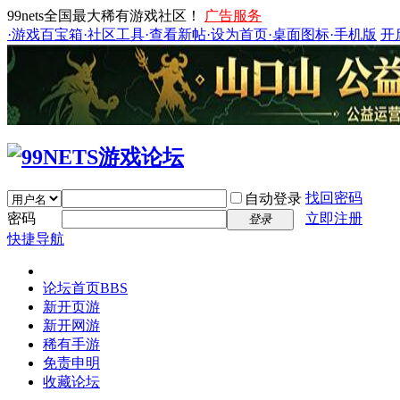
99nets全国最大稀有游戏社区！
广告服务
·游戏百宝箱
·社区工具
·查看新帖
·设为首页
·桌面图标
·手机版
开
找回密码
自动登录
密码
立即注册
登录
快捷导航
论坛首页
BBS
新开页游
新开网游
稀有手游
免责申明
收藏论坛