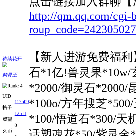
点击链接加入群聊【
http://qm.qq.com/cgi-b
roup_code=242305027
【新人进游免费福利】：
待续花开
石*1亿!兽灵果*10w/
精灵王
*2000/御灵石*2000
UID
*100o/方年搜芝*50
117509
帖子
12511
*100/悟道石*300/
威望
0
话塑魂花*50/紫灵金*1
久币