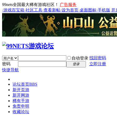
99nets全国最大稀有游戏社区！
广告服务
·游戏百宝箱
·社区工具
·查看新帖
·设为首页
·桌面图标
·手机版
开
找回密码
自动登录
密码
立即注册
登录
快捷导航
论坛首页
BBS
新开页游
新开网游
稀有手游
免责申明
收藏论坛