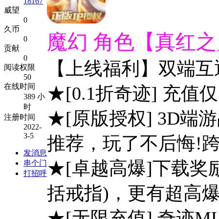
18167
威望
0
久币
魔幻 角色【真红之刃
0
贡献
0
【上线福利】双端互
阅读权限
50
在线时间
★[0.1折奇迹] 充值仅
389 小
时
★[原版授权] 3D
注册时间
2022-
3-5
推荐，玩了不后悔!
发消息
★[卓越高爆]下载奖
串个门
打招呼
括戒指)，更有超高
★[无限充值] 奇迹