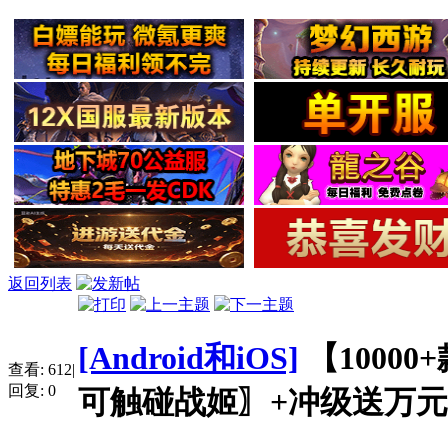
返回列表
[Android和iOS]
【10000
查看:
612
|
回复:
0
可触碰战姬〗+冲级送万元