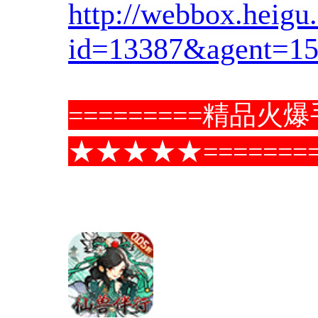
http://webbox.heig
id=13387&agent=15
=========精品
★★★★★========