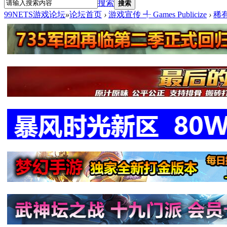
搜索
搜索
99NETS游戏论坛
»
论坛首页
›
游戏宣传 ╃ Games Publicize
›
稀