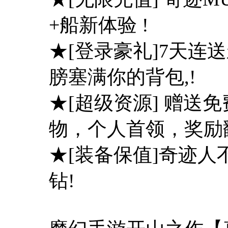
+船新体验 !
★[登录豪礼]7天连
膀塞满你的背包,!
★[超级资源] 赠送
物，个人首领，奖励翻倍
★[装备保值]奇迹
钻!