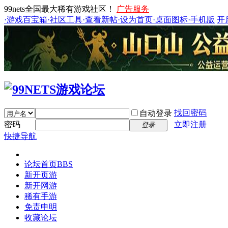
99nets全国最大稀有游戏社区！
广告服务
·游戏百宝箱
·社区工具
·查看新帖
·设为首页
·桌面图标
·手机版
开
找回密码
自动登录
密码
立即注册
登录
快捷导航
论坛首页
BBS
新开页游
新开网游
稀有手游
免责申明
收藏论坛