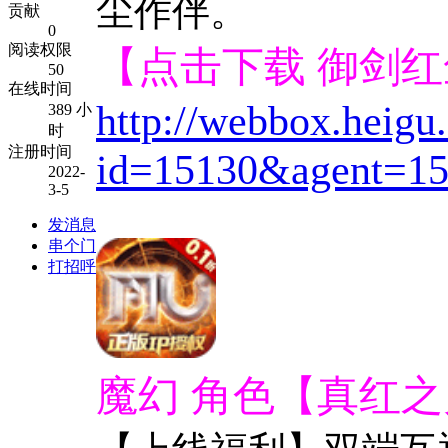
尘作伴。
贡献
0
阅读权限
【点击下载 御剑
50
在线时间
http://webbox.heig
389 小
时
注册时间
id=15130&agent=15
2022-
3-5
发消息
串个门
打招呼
魔幻 角色【真红之刃