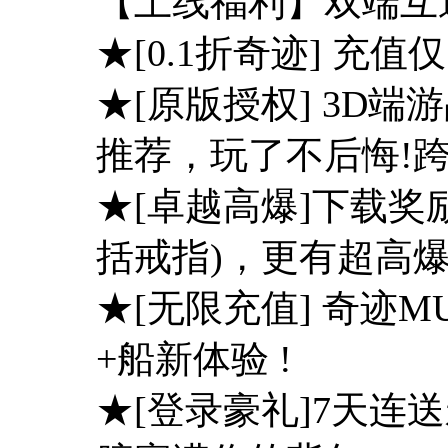
【上线福利】双端互
★[0.1折奇迹] 充值仅
★[原版授权] 3D
推荐，玩了不后悔!
★[卓越高爆]下载奖
括戒指)，更有超高
★[无限充值] 奇迹
+船新体验 !
★[登录豪礼]7天连