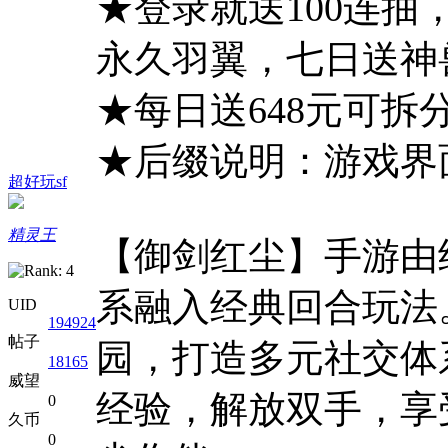
★登录就送100连
永久羽翼，七日送神
★每日送648元可
★后缀说明：游戏界面
超好玩sf
精灵王
【御剑红尘】手游由
系融入经典回合玩法
UID
194924
帖子
园，打造多元社交体
18165
威望
经验，解放双手，享
0
久币
0