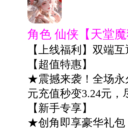
角色 仙侠【天堂魔
【上线福利】双端互
【超值特惠】
★震撼来袭！全场永久0
元充值秒变3.24元
【新手专享】
★创角即享豪华礼包