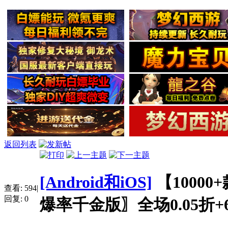
返回列表
[Android和iOS]
【10000
查看:
594
|
回复:
0
爆率千金版〗全场0.05折+6