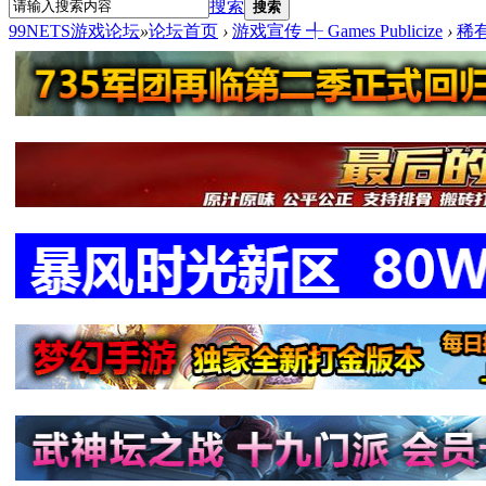
搜索
搜索
99NETS游戏论坛
»
论坛首页
›
游戏宣传 ╃ Games Publicize
›
稀