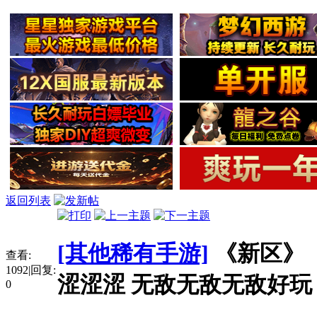
返回列表
[其他稀有手游]
《新区》
查看:
1092
|
回复:
涩涩涩 无敌无敌无敌好
0