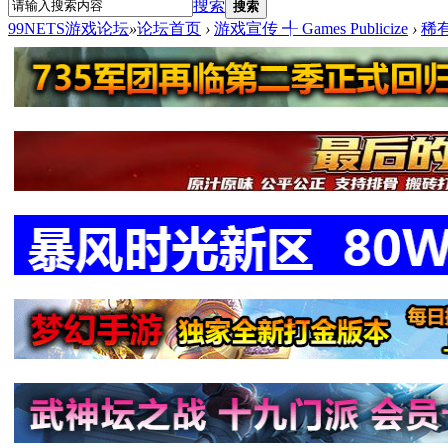
搜索
搜索
99NETS游戏论坛
»
论坛首页
›
游戏宣传 ╃ Games Publicize
›
稀