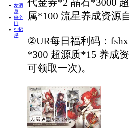
代金券*2 晶石*3000 
发消
息
属*100 流星养成资源
串个
门
打招
呼
②UR每日福利码：fshx
*300 超源质*15 养
可领取一次)。