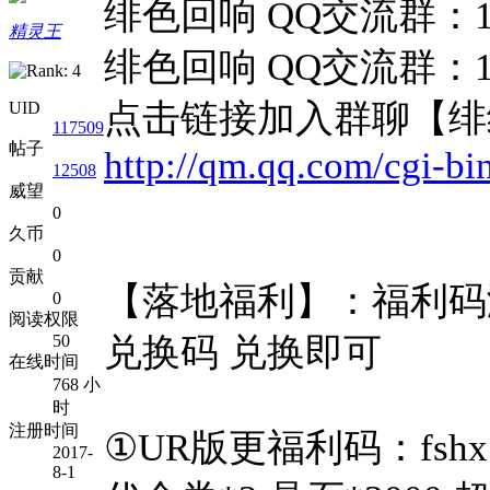
绯色回响 QQ交流群：103
精灵王
绯色回响 QQ交流群：103
点击链接加入群聊【绯
UID
117509
帖子
http://qm.qq.com/cgi-b
12508
威望
0
久币
0
贡献
【落地福利】：福利码
0
阅读权限
50
兑换码 兑换即可
在线时间
768 小
时
注册时间
①UR版更福利码：fshx
2017-
8-1