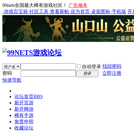
99nets全国最大稀有游戏社区！
广告服务
·游戏百宝箱
·社区工具
·查看新帖
·设为首页
·桌面图标
·手机版
开
找回密码
自动登录
密码
立即注册
登录
快捷导航
论坛首页
BBS
新开页游
新开网游
稀有手游
免责申明
收藏论坛