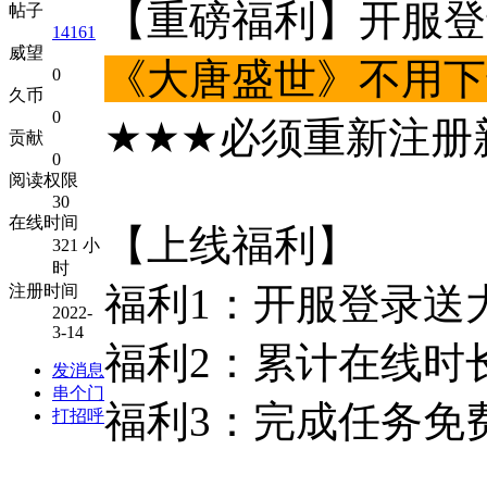
【重磅福利】开服登
帖子
14161
威望
《大唐盛世》不用下
0
久币
0
★★★必须重新注册新
贡献
0
阅读权限
30
在线时间
【上线福利】
321 小
时
福利1：开服登录送
注册时间
2022-
3-14
福利2：累计在线时
发消息
串个门
福利3：完成任务免
打招呼