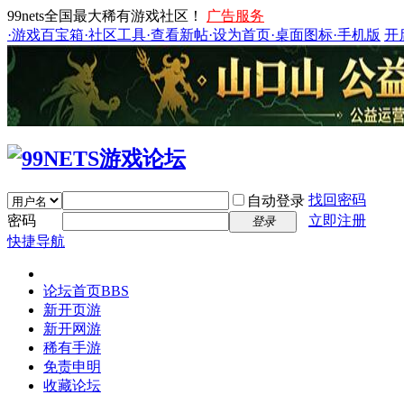
99nets全国最大稀有游戏社区！
广告服务
·游戏百宝箱
·社区工具
·查看新帖
·设为首页
·桌面图标
·手机版
开
找回密码
自动登录
密码
立即注册
登录
快捷导航
论坛首页
BBS
新开页游
新开网游
稀有手游
免责申明
收藏论坛