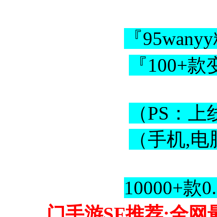
『95wa
『100+
（PS：上
（手机,电
10000
门手游SF推荐:全