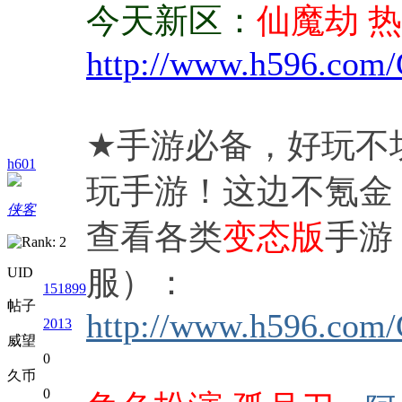
今天新区：
仙魔劫 热
http://www.h596.com/
★手游必备，好玩不
h601
玩手游！这边不氪金
侠客
查看各类
变态版
手游
服）：
UID
151899
帖子
http://www.
h596
.com/
2013
威望
0
久币
0