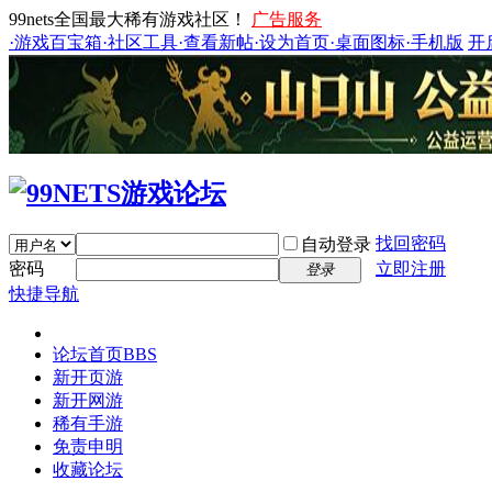
99nets全国最大稀有游戏社区！
广告服务
·游戏百宝箱
·社区工具
·查看新帖
·设为首页
·桌面图标
·手机版
开
找回密码
自动登录
密码
立即注册
登录
快捷导航
论坛首页
BBS
新开页游
新开网游
稀有手游
免责申明
收藏论坛