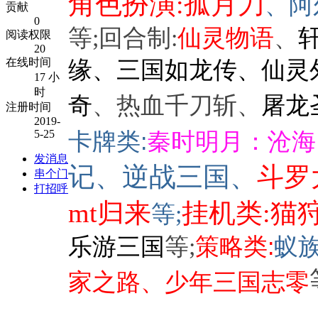
孤月刀
角色扮演:
、阿
贡献
0
等;回合制:
仙灵物语
、
阅读权限
20
在线时间
缘、三国如龙传、仙灵
17 小
时
奇
、热血千刀斩、
屠龙
注册时间
2019-
5-25
卡牌类:
秦时明月：沧海
发消息
记
、逆战三国、
斗罗
串个门
打招呼
mt归来
挂机类:猫
等;
乐游三国
等;
策略类:
蚁
家之路、少年三国志零