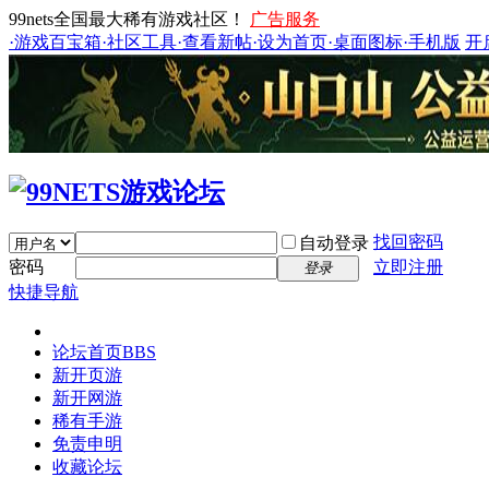
99nets全国最大稀有游戏社区！
广告服务
·游戏百宝箱
·社区工具
·查看新帖
·设为首页
·桌面图标
·手机版
开
找回密码
自动登录
密码
立即注册
登录
快捷导航
论坛首页
BBS
新开页游
新开网游
稀有手游
免责申明
收藏论坛