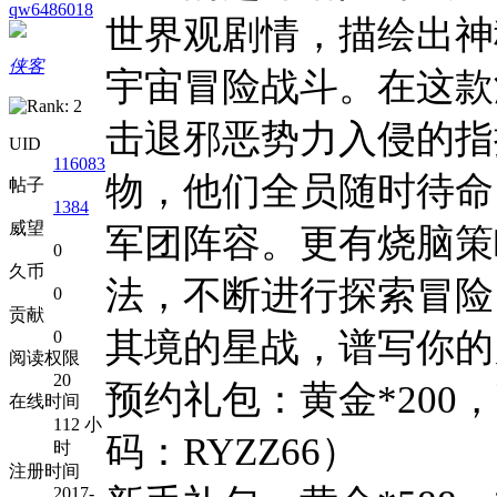
qw6486018
世界观剧情，描绘出神
侠客
宇宙冒险战斗。在这款
击退邪恶势力入侵的指
UID
116083
物，他们全员随时待命
帖子
1384
威望
军团阵容。更有烧脑策
0
久币
法，不断进行探索冒险
0
贡献
其境的星战，谱写你的
0
阅读权限
20
预约礼包：黄金*200，
在线时间
112 小
码：RYZZ66）
时
注册时间
2017-