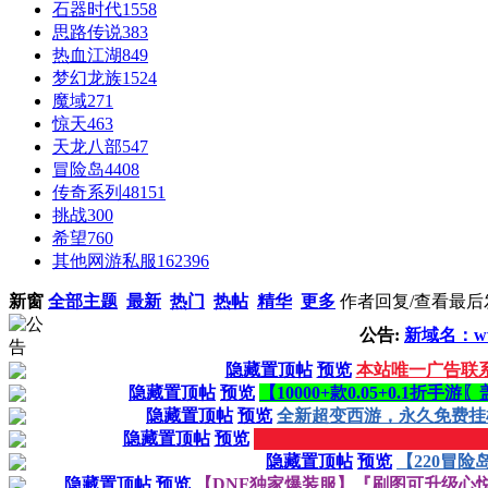
石器时代
1558
思路传说
383
热血江湖
849
梦幻龙族
1524
魔域
271
惊天
463
天龙八部
547
冒险岛
4408
传奇系列
48151
挑战
300
希望
760
其他网游私服
162396
新窗
全部主题
最新
热门
热帖
精华
更多
作者
回复/查看
最后
公告:
新域名：www.
隐藏置顶帖
预览
本站唯一广告联系Q
隐藏置顶帖
预览
【10000+款0.05+0.1折
隐藏置顶帖
预览
全新超变西游，永久免费挂机 
隐藏置顶帖
预览
█████████████████
隐藏置顶帖
预览
【220冒
隐藏置顶帖
预览
【DNF独家爆装服】『刷图可升级心