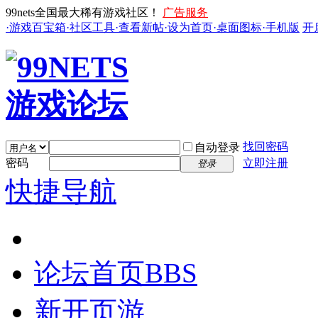
99nets全国最大稀有游戏社区！
广告服务
·游戏百宝箱
·社区工具
·查看新帖
·设为首页
·桌面图标
·手机版
开
找回密码
自动登录
密码
立即注册
登录
快捷导航
论坛首页
BBS
新开页游