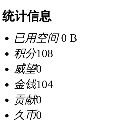
统计信息
已用空间
0 B
积分
108
威望
0
金钱
104
贡献
0
久币
0