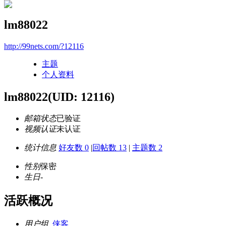
lm88022
http://99nets.com/?12116
主题
个人资料
lm88022
(UID: 12116)
邮箱状态
已验证
视频认证
未认证
统计信息
好友数 0
|
回帖数 13
|
主题数 2
性别
保密
生日
-
活跃概况
用户组
侠客