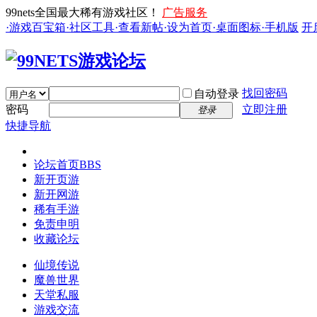
99nets全国最大稀有游戏社区！
广告服务
·游戏百宝箱
·社区工具
·查看新帖
·设为首页
·桌面图标
·手机版
开
找回密码
自动登录
密码
立即注册
登录
快捷导航
论坛首页
BBS
新开页游
新开网游
稀有手游
免责申明
收藏论坛
仙境传说
魔兽世界
天堂私服
游戏交流