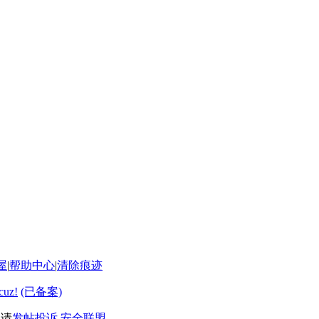
屋
|
帮助中心
|
清除痕迹
cuz!
(已备案)
利请
发帖投诉
安全联盟