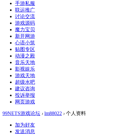
手游私服
联运推广
讨论交流
游戏源码
魔力宝贝
新开网游
心语小筑
贴图专区
动漫之殿
音乐天地
影视娱乐
游戏天地
超级水吧
建议咨询
投诉举报
网页游戏
99NETS游戏论坛
›
lm88022
›
个人资料
加为好友
发送消息