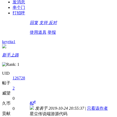
发消息
串个门
打招呼
回复
支持
反对
使用道具
举报
keyrita1
新手上路
UID
126728
帖子
2
威望
0
#
82
久币
发表于 2019-10-24 20:55:37
|
只看该作者
0
贡献
星尘传说端游源代码