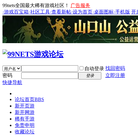
99nets全国最大稀有游戏社区！
广告服务
·游戏百宝箱
·社区工具
·查看新帖
·设为首页
·桌面图标
·手机版
开
找回密码
自动登录
密码
立即注册
登录
快捷导航
论坛首页
BBS
新开页游
新开网游
稀有手游
免责申明
收藏论坛