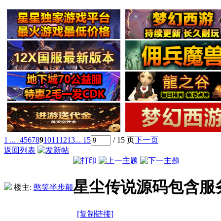
1 ...
4
5
6
7
8
9
10
11
12
13
... 15
/ 15 页
下一页
返回列表
星尘传说源码包含服务
楼主:
憨笑半步颠
[复制链接]