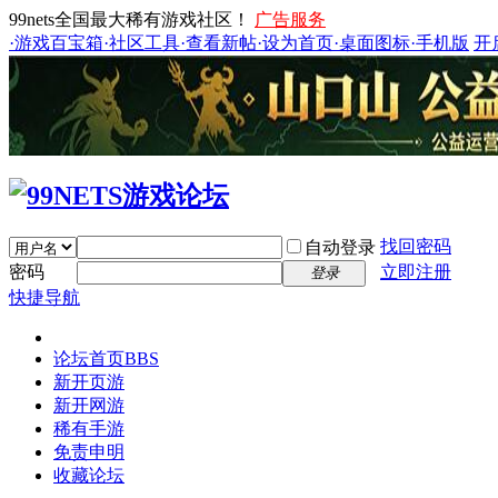
99nets全国最大稀有游戏社区！
广告服务
·游戏百宝箱
·社区工具
·查看新帖
·设为首页
·桌面图标
·手机版
开
找回密码
自动登录
密码
立即注册
登录
快捷导航
论坛首页
BBS
新开页游
新开网游
稀有手游
免责申明
收藏论坛