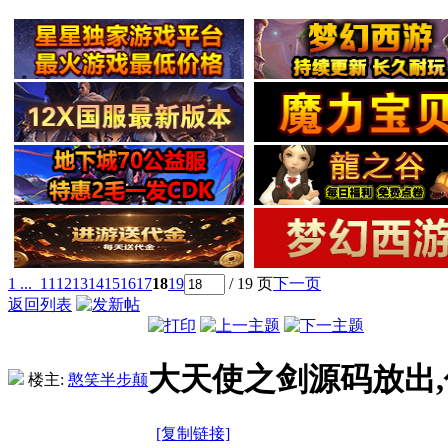
1 ...
11
12
13
14
15
16
17
18
19
/ 19 页
下一页
返回列表
大天使之剑源码放出
楼主:
憨笑半步颠
[复制链接]