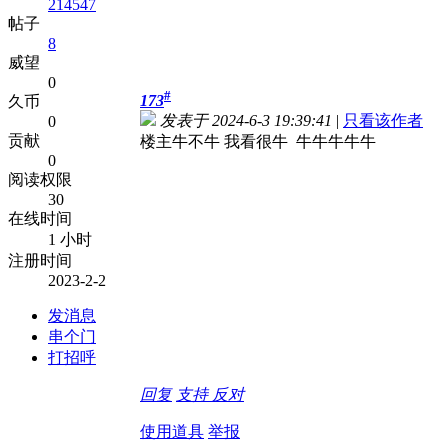
214547
帖子
8
威望
0
#
173
久币
发表于 2024-6-3 19:39:41
|
只看该作者
0
贡献
楼主牛不牛 我看很牛 牛牛牛牛牛
0
阅读权限
30
在线时间
1 小时
注册时间
2023-2-2
发消息
串个门
打招呼
回复
支持
反对
使用道具
举报