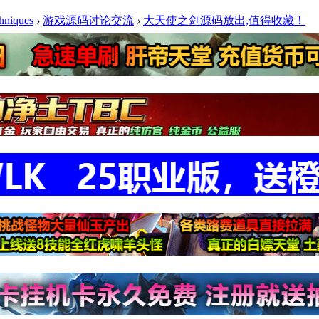
niques
›
游戏源码讨论交流
›
大天使之剑源码放出,值得收藏！